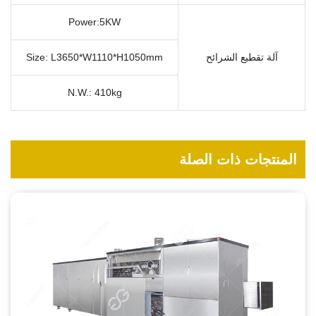
Power:5KW
آلة تقطيع الشرائح
Size: L3650*W1110*H1050mm
N.W.: 410kg
المنتجات ذات الصلة