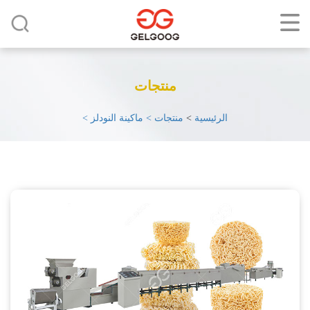
منتجات
الرئيسية
>
منتجات >
ماكينة النودلز >