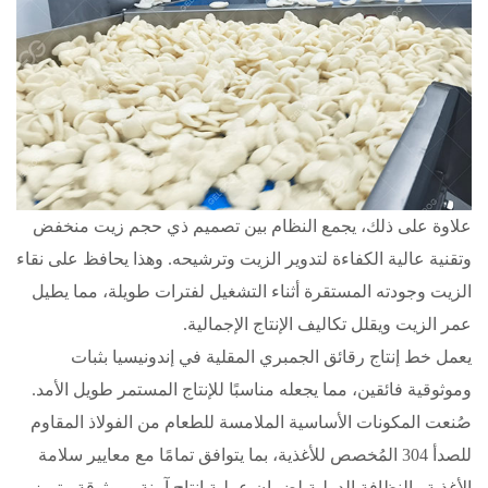
علاوة على ذلك، يجمع النظام بين تصميم ذي حجم زيت منخفض
وتقنية عالية الكفاءة لتدوير الزيت وترشيحه. وهذا يحافظ على نقاء
الزيت وجودته المستقرة أثناء التشغيل لفترات طويلة، مما يطيل
عمر الزيت ويقلل تكاليف الإنتاج الإجمالية.
يعمل خط إنتاج رقائق الجمبري المقلية في إندونيسيا بثبات
وموثوقية فائقين، مما يجعله مناسبًا للإنتاج المستمر طويل الأمد.
صُنعت المكونات الأساسية الملامسة للطعام من الفولاذ المقاوم
للصدأ 304 المُخصص للأغذية، بما يتوافق تمامًا مع معايير سلامة
الأغذية والنظافة الدولية لضمان عملية إنتاج آمنة وموثوقة. يتميز